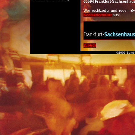
60594 Frankfurt-Sachsenhau
Wer rechtzeitig und regelm��
Kontaktformular
aus!
Zur�ck
©2006 Bembe