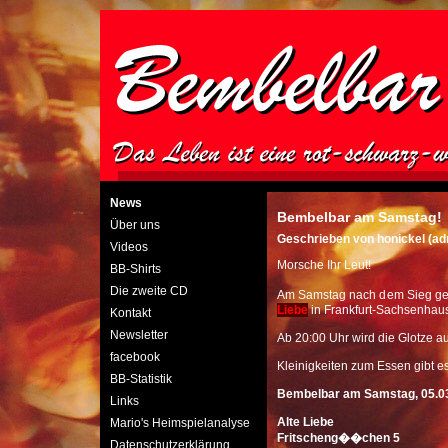
News
Bembelbar am Samstag!
Über uns
Geschrieben von honickel (ad
Videos
Morsche Ihr Leut!
BB-Shirts
Die zweite CD
Am Samstag nach dem Sieg g
Liebe
in Frankfurt-Sachsenhau
Kontakt
Newsletter
Ab 20:00 Uhr wird die Glotze 
facebook
Kleinigkeiten zum Essen gibt es
BB-Statistik
Bembelbar am Samstag, 05.0
Links
Alte Liebe
Mario's Heimspielanalyse
Fritscheng��chen 5
Datenschutzerklärung