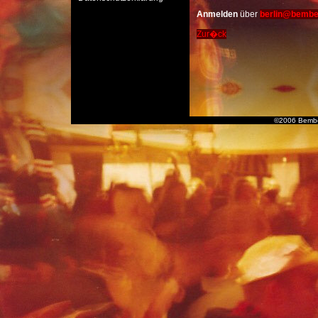
Anmelden
über
berlin@bembe
Zur�ck
©2006 Bembe