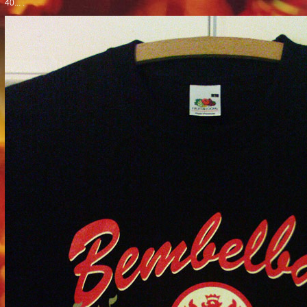
40... .