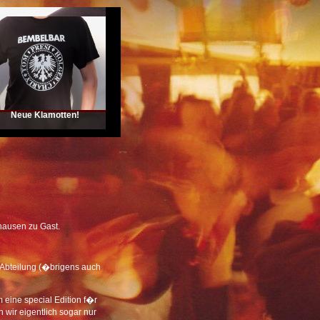
Neue Klamotten!
hausen zu Gast.
Abteilung (�brigens auch
 eine special Edition f�r
 wir eigentlich sogar nur