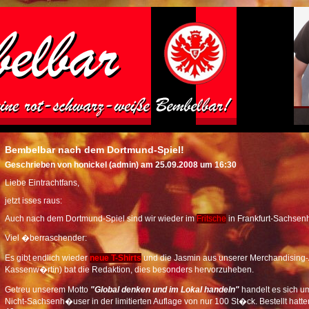
Bembelbar nach dem Dortmund-Spiel!
Geschrieben von honickel (admin) am 25.09.2008 um 16:30
Liebe Eintrachtfans,
jetzt isses raus:
Auch nach dem Dortmund-Spiel sind wir wieder im
Fritsche
in Frankfurt-Sachsen
Viel �berraschender:
Es gibt endlich wieder
neue T-Shirts
und die Jasmin aus unserer Merchandising-
Kassenw�rtin) bat die Redaktion, dies besonders hervorzuheben.
Getreu unserem Motto
"Global denken und im Lokal handeln"
handelt es sich um
Nicht-Sachsenh�user in der limitierten Auflage von nur 100 St�ck. Bestellt hatten