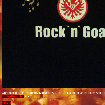
Wer rechtzeitig und regelm��ig �ber Aktionen der Bembelbar informiert werden 
Kontaktformular
aus.
Zur�ck