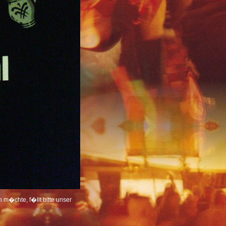
m�chte, f�llt bitte unser