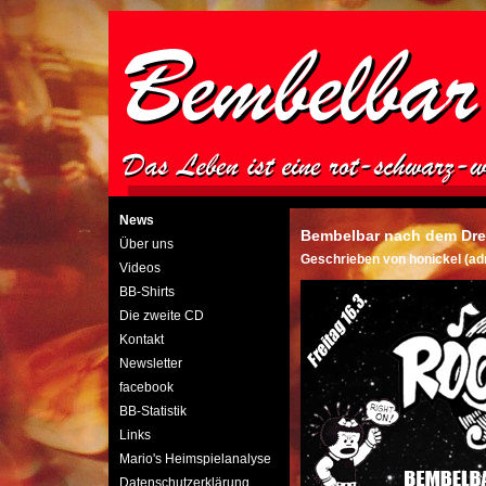
News
Bembelbar nach dem Dre
Über uns
Geschrieben von honickel (a
Videos
BB-Shirts
Die zweite CD
Kontakt
Newsletter
facebook
BB-Statistik
Links
Mario's Heimspielanalyse
Datenschutzerklärung