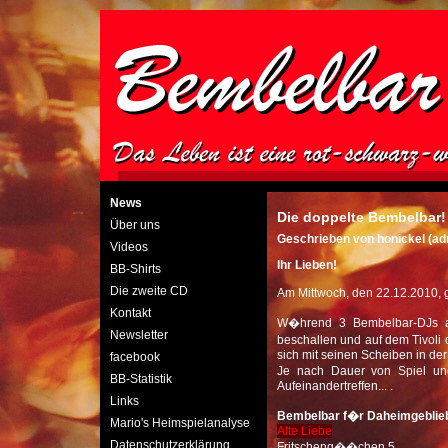
News
Die doppelte Bembelbar!
Über uns
Geschrieben von honickel (a
Videos
Ihr Lieben!
BB-Shirts
Die zweite CD
Am Mittwoch, den 22.12.2010, g
Kontakt
W�hrend 3 Bembelbar-DJs 
Newsletter
beschallen und auf dem Tivoli 
sich mit seinen Scheiben in de
facebook
Je nach Dauer von Spiel un
BB-Statistik
Aufeinandertreffen... .
Links
Bembelbar f�r Daheimgeblie
Mario's Heimspielanalyse
Alte Liebe
Datenschutzerklärung
Fritscheng��chen 5