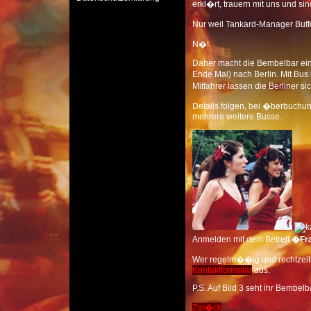
erkl�rt, trauern mit uns und s
Nur weil Tankard-Manager Buff
N�!
Daher macht die Bembelbar eine
Ende Mai) nach Berlin. Mit Bus
Mitfahrer lassen die Berliner s
Details folgen, bei �berbuchun
mehrere weitere Busse.
Anmelden mit dem Betreff
�Fra
Wer regelm��ig und rechtzeiti
Kontaktformular
aus.
P.S. Auf Bild 3 seht ihr Bembel
Zur�ck