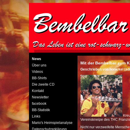
News
Mit der Bembelbar zum K
Über uns
Geschrieben von honickel (a
Videos
BB-Shirts
Die zweite CD
Kontakt
Newsletter
facebook
BB-Statistik
Kreu
Links
Vereinskneipe des THC Franzis
Mario's Heimspielanalyse
Nicht nur verzweifelte Mensche
Datenschutzerklärung